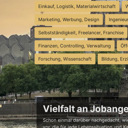
Einkauf, Logistik, Materialwirtschaft
W
Marketing, Werbung, Design
Ingenieu
Selbstständigkeit, Freelancer, Franchise
Finanzen, Controlling, Verwaltung
Öff
Forschung, Wissenschaft
Bildung, Erz
Vielfalt an Jobang
Schon einmal darüber nachgedacht, wie 
vor, die für jede Lebenssituation und Ka