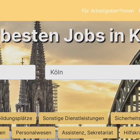
Für Arbeitgeber*innen
 besten Jobs in K
Ort, Stadt
ildungsplätze
Sonstige Dienstleistungen
Sicherheit
ten
Personalwesen
Assistenz, Sekretariat
Hilfsk