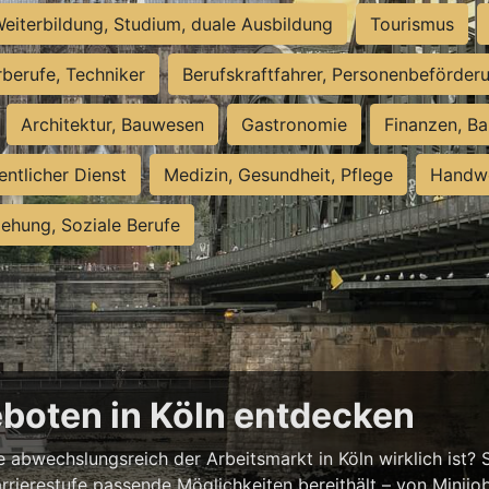
eiterbildung, Studium, duale Ausbildung
Tourismus
rberufe, Techniker
Berufskraftfahrer, Personenbeförder
Architektur, Bauwesen
Gastronomie
Finanzen, Ba
entlicher Dienst
Medizin, Gesundheit, Pflege
Handwe
iehung, Soziale Berufe
eboten in Köln entdecken
abwechslungsreich der Arbeitsmarkt in Köln wirklich ist? S
rrierestufe passende Möglichkeiten bereithält – von Minijobs