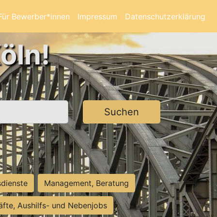
Für Bewerber*innen
Impressum
Datenschutzerklärung
öln!
Suchen
sdienste
Management, Beratung
räfte, Aushilfs- und Nebenjobs