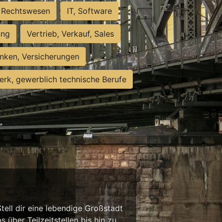
Rechtswesen
IT, Software
ung
Vertrieb, Verkauf, Sales
nken, Versicherungen
rk, gewerblich technische Berufe
tell dir eine lebendige Großstadt
 über Teilzeitstellen bis hin zu