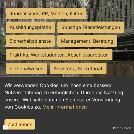
Journalismus, PR, Medien, Kultur
Ausbildungsplätze
Sonstige Dienstleistungen
Sicherheitsdienste
Management, Beratung
Praktika, Werkstudenten, Abschlussarbeiten
Personalwesen
Assistenz, Sekretariat
Hilfskräfte, Aushilfs- und Nebenjobs
Wir verwenden Cookies, um Ihnen eine bessere
Nutzererfahrung zu ermöglichen. Durch die Nutzung
Einkauf, Logistik, Materialwirtschaft
unserer Webseite stimmen Sie unserer Verwendung
von Cookies zu.
Mehr Informationen
Weiterbildung, Studium, duale Ausbildung
Tourismus
Rechtswesen
IT, Software
Zustimmen
Photo Credit