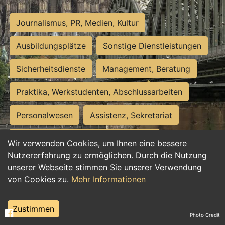
Journalismus, PR, Medien, Kultur
Ausbildungsplätze
Sonstige Dienstleistungen
Sicherheitsdienste
Management, Beratung
Praktika, Werkstudenten, Abschlussarbeiten
Personalwesen
Assistenz, Sekretariat
Hilfskräfte, Aushilfs- und Nebenjobs
Wir verwenden Cookies, um Ihnen eine bessere
Nutzererfahrung zu ermöglichen. Durch die Nutzung
Einkauf, Logistik, Materialwirtschaft
unserer Webseite stimmen Sie unserer Verwendung
von Cookies zu.
Mehr Informationen
Weiterbildung, Studium, duale Ausbildung
Tourismus
Rechtswesen
IT, Software
Zustimmen
Photo Credit