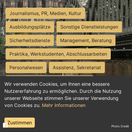
Journalismus, PR, Medien, Kultur
Ausbildungsplätze
Sonstige Dienstleistungen
Sicherheitsdienste
Management, Beratung
Praktika, Werkstudenten, Abschlussarbeiten
Personalwesen
Assistenz, Sekretariat
Hilfskräfte, Aushilfs- und Nebenjobs
Wir verwenden Cookies, um Ihnen eine bessere
Nutzererfahrung zu ermöglichen. Durch die Nutzung
Einkauf, Logistik, Materialwirtschaft
unserer Webseite stimmen Sie unserer Verwendung
von Cookies zu.
Mehr Informationen
Weiterbildung, Studium, duale Ausbildung
Tourismus
Rechtswesen
IT, Software
Zustimmen
Photo Credit