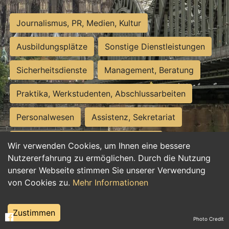
Journalismus, PR, Medien, Kultur
Ausbildungsplätze
Sonstige Dienstleistungen
Sicherheitsdienste
Management, Beratung
Praktika, Werkstudenten, Abschlussarbeiten
Personalwesen
Assistenz, Sekretariat
Hilfskräfte, Aushilfs- und Nebenjobs
Wir verwenden Cookies, um Ihnen eine bessere
Nutzererfahrung zu ermöglichen. Durch die Nutzung
Einkauf, Logistik, Materialwirtschaft
unserer Webseite stimmen Sie unserer Verwendung
von Cookies zu.
Mehr Informationen
Weiterbildung, Studium, duale Ausbildung
Tourismus
Rechtswesen
IT, Software
Zustimmen
Photo Credit