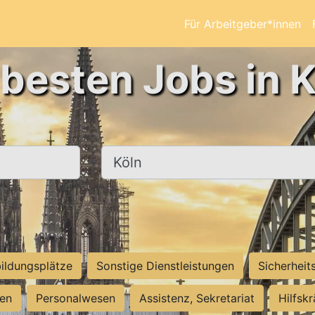
Für Arbeitgeber*innen
 besten Jobs in K
Ort, Stadt
ildungsplätze
Sonstige Dienstleistungen
Sicherheit
ten
Personalwesen
Assistenz, Sekretariat
Hilfsk