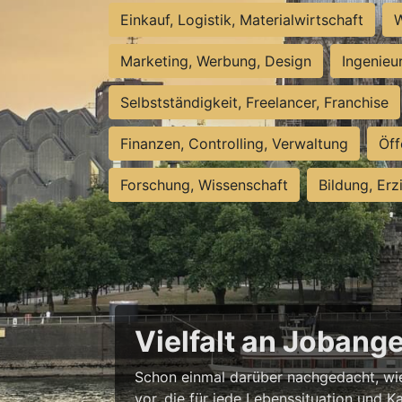
Einkauf, Logistik, Materialwirtschaft
W
Marketing, Werbung, Design
Ingenieu
Selbstständigkeit, Freelancer, Franchise
Finanzen, Controlling, Verwaltung
Öff
Forschung, Wissenschaft
Bildung, Erz
Vielfalt an Jobang
Schon einmal darüber nachgedacht, wie 
vor, die für jede Lebenssituation und Ka