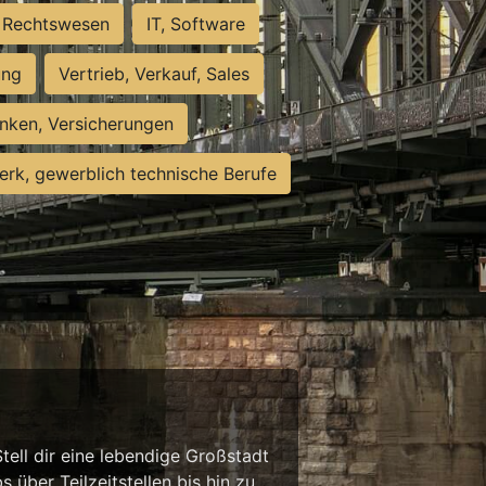
Rechtswesen
IT, Software
ung
Vertrieb, Verkauf, Sales
nken, Versicherungen
rk, gewerblich technische Berufe
tell dir eine lebendige Großstadt
 über Teilzeitstellen bis hin zu