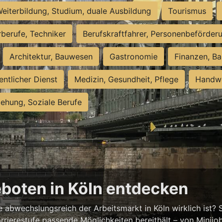
eiterbildung, Studium, duale Ausbildung
Tourismus
rberufe, Techniker
Berufskraftfahrer, Personenbeförder
Architektur, Bauwesen
Gastronomie
Finanzen, Ba
entlicher Dienst
Medizin, Gesundheit, Pflege
Handwe
iehung, Soziale Berufe
eboten in Köln entdecken
abwechslungsreich der Arbeitsmarkt in Köln wirklich ist? S
rrierestufe passende Möglichkeiten bereithält – von Minijobs