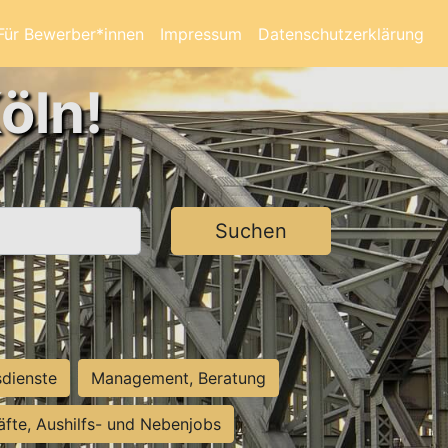
Für Bewerber*innen
Impressum
Datenschutzerklärung
öln!
Suchen
sdienste
Management, Beratung
räfte, Aushilfs- und Nebenjobs