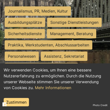
Journalismus, PR, Medien, Kultur
Ausbildungsplätze
Sonstige Dienstleistungen
Sicherheitsdienste
Management, Beratung
Praktika, Werkstudenten, Abschlussarbeiten
Personalwesen
Assistenz, Sekretariat
Hilfskräfte, Aushilfs- und Nebenjobs
Wir verwenden Cookies, um Ihnen eine bessere
Nutzererfahrung zu ermöglichen. Durch die Nutzung
Einkauf, Logistik, Materialwirtschaft
unserer Webseite stimmen Sie unserer Verwendung
von Cookies zu.
Mehr Informationen
Weiterbildung, Studium, duale Ausbildung
Tourismus
Rechtswesen
IT, Software
Zustimmen
Photo Credit