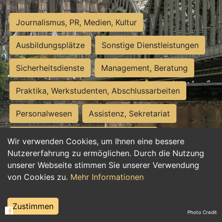
Journalismus, PR, Medien, Kultur
Ausbildungsplätze
Sonstige Dienstleistungen
Sicherheitsdienste
Management, Beratung
Praktika, Werkstudenten, Abschlussarbeiten
Personalwesen
Assistenz, Sekretariat
Hilfskräfte, Aushilfs- und Nebenjobs
Wir verwenden Cookies, um Ihnen eine bessere
Nutzererfahrung zu ermöglichen. Durch die Nutzung
Einkauf, Logistik, Materialwirtschaft
unserer Webseite stimmen Sie unserer Verwendung
von Cookies zu.
Mehr Informationen
Weiterbildung, Studium, duale Ausbildung
Tourismus
Rechtswesen
IT, Software
Zustimmen
Photo Credit