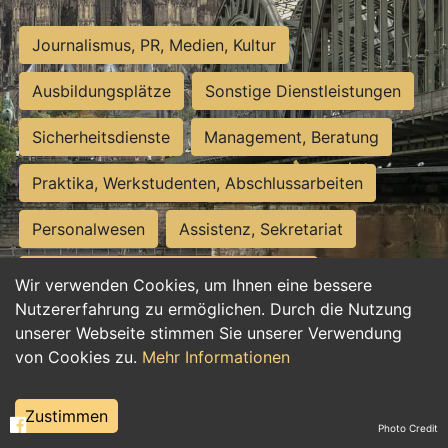
Journalismus, PR, Medien, Kultur
Ausbildungsplätze
Sonstige Dienstleistungen
Sicherheitsdienste
Management, Beratung
Praktika, Werkstudenten, Abschlussarbeiten
Personalwesen
Assistenz, Sekretariat
Hilfskräfte, Aushilfs- und Nebenjobs
Wir verwenden Cookies, um Ihnen eine bessere
Nutzererfahrung zu ermöglichen. Durch die Nutzung
Einkauf, Logistik, Materialwirtschaft
unserer Webseite stimmen Sie unserer Verwendung
von Cookies zu.
Mehr Informationen
Weiterbildung, Studium, duale Ausbildung
Tourismus
Rechtswesen
IT, Software
Zustimmen
Photo Credit