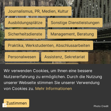
Journalismus, PR, Medien, Kultur
Ausbildungsplätze
Sonstige Dienstleistungen
Sicherheitsdienste
Management, Beratung
Praktika, Werkstudenten, Abschlussarbeiten
Personalwesen
Assistenz, Sekretariat
Hilfskräfte, Aushilfs- und Nebenjobs
Wir verwenden Cookies, um Ihnen eine bessere
Nutzererfahrung zu ermöglichen. Durch die Nutzung
Einkauf, Logistik, Materialwirtschaft
unserer Webseite stimmen Sie unserer Verwendung
von Cookies zu.
Mehr Informationen
Weiterbildung, Studium, duale Ausbildung
Tourismus
Rechtswesen
IT, Software
Zustimmen
Photo Credit