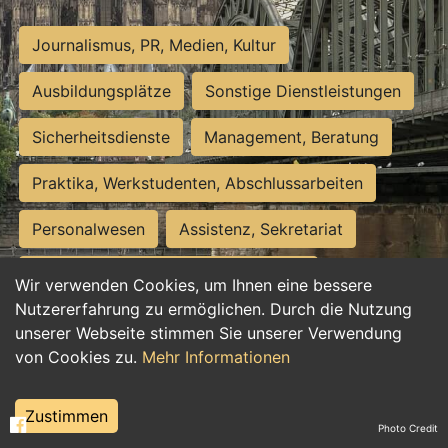
Journalismus, PR, Medien, Kultur
Ausbildungsplätze
Sonstige Dienstleistungen
Sicherheitsdienste
Management, Beratung
Praktika, Werkstudenten, Abschlussarbeiten
Personalwesen
Assistenz, Sekretariat
Hilfskräfte, Aushilfs- und Nebenjobs
Wir verwenden Cookies, um Ihnen eine bessere
Nutzererfahrung zu ermöglichen. Durch die Nutzung
Einkauf, Logistik, Materialwirtschaft
unserer Webseite stimmen Sie unserer Verwendung
von Cookies zu.
Mehr Informationen
Weiterbildung, Studium, duale Ausbildung
Tourismus
Rechtswesen
IT, Software
Zustimmen
Photo Credit