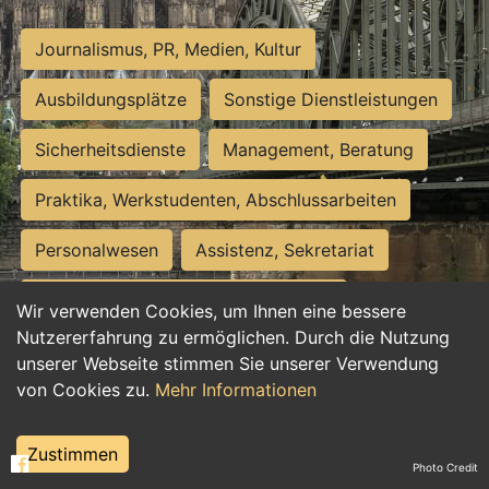
Journalismus, PR, Medien, Kultur
Ausbildungsplätze
Sonstige Dienstleistungen
Sicherheitsdienste
Management, Beratung
Praktika, Werkstudenten, Abschlussarbeiten
Personalwesen
Assistenz, Sekretariat
Hilfskräfte, Aushilfs- und Nebenjobs
Wir verwenden Cookies, um Ihnen eine bessere
Nutzererfahrung zu ermöglichen. Durch die Nutzung
Einkauf, Logistik, Materialwirtschaft
unserer Webseite stimmen Sie unserer Verwendung
von Cookies zu.
Mehr Informationen
Weiterbildung, Studium, duale Ausbildung
Tourismus
Rechtswesen
IT, Software
Zustimmen
Photo Credit