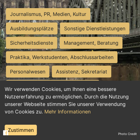
Journalismus, PR, Medien, Kultur
Ausbildungsplätze
Sonstige Dienstleistungen
Sicherheitsdienste
Management, Beratung
Praktika, Werkstudenten, Abschlussarbeiten
Personalwesen
Assistenz, Sekretariat
Hilfskräfte, Aushilfs- und Nebenjobs
Wir verwenden Cookies, um Ihnen eine bessere
Nutzererfahrung zu ermöglichen. Durch die Nutzung
Einkauf, Logistik, Materialwirtschaft
unserer Webseite stimmen Sie unserer Verwendung
von Cookies zu.
Mehr Informationen
Weiterbildung, Studium, duale Ausbildung
Tourismus
Rechtswesen
IT, Software
Zustimmen
Photo Credit