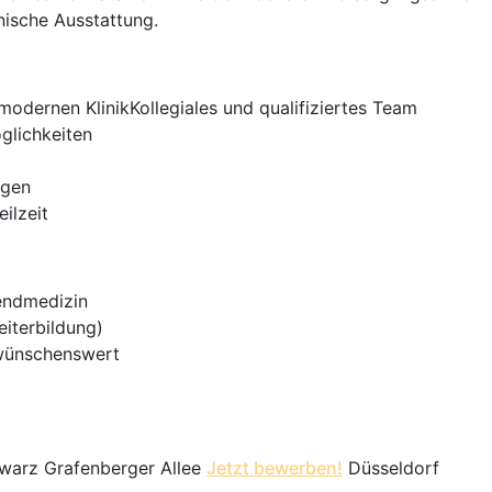
ische Ausstattung.
modernen KlinikKollegiales und qualifiziertes Team
glichkeiten
ngen
eilzeit
endmedizin
iterbildung)
 wünschenswert
warz Grafenberger Allee
Jetzt bewerben!
Düsseldorf