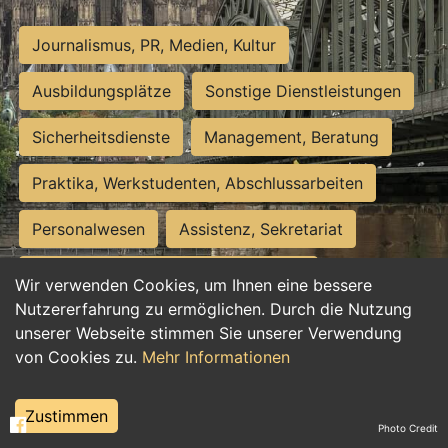
Journalismus, PR, Medien, Kultur
Ausbildungsplätze
Sonstige Dienstleistungen
Sicherheitsdienste
Management, Beratung
Praktika, Werkstudenten, Abschlussarbeiten
Personalwesen
Assistenz, Sekretariat
Hilfskräfte, Aushilfs- und Nebenjobs
Wir verwenden Cookies, um Ihnen eine bessere
Nutzererfahrung zu ermöglichen. Durch die Nutzung
Einkauf, Logistik, Materialwirtschaft
unserer Webseite stimmen Sie unserer Verwendung
von Cookies zu.
Mehr Informationen
Weiterbildung, Studium, duale Ausbildung
Tourismus
Rechtswesen
IT, Software
Zustimmen
Photo Credit