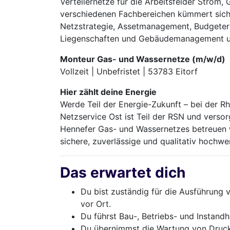
Verteilernetze für die Arbeitsfelder Strom
verschiedenen Fachbereichen kümmert sich d
Netzstrategie, Assetmanagement, Budgeters
Liegenschaften und Gebäudemanagement un
Monteur Gas- und Wassernetze (m/w/d)
Vollzeit | Unbefristet | 53783 Eitorf
Hier zählt deine Energie
Werde Teil der Energie-Zukunft – bei der R
Netzservice Ost ist Teil der RSN und vers
Hennefer Gas- und Wassernetzes betreuen w
sichere, zuverlässige und qualitativ hochw
Das erwartet dich
Du bist zuständig für die Ausführung
vor Ort.
Du führst Bau-, Betriebs- und Instand
Du übernimmst die Wartung von Druck­