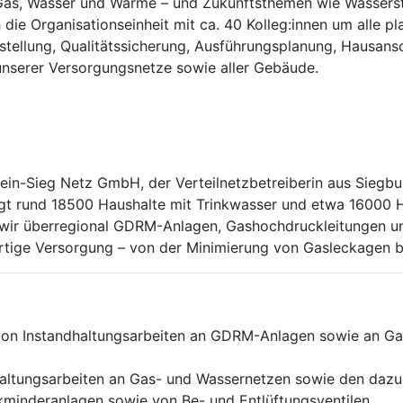
, Gas, Wasser und Wärme – und Zukunftsthemen wie Wasserst
ie Organisationseinheit mit ca. 40 Kolleg:innen um alle p
tellung, Qualitätssicherung, Ausführungsplanung, Hausan
serer Versorgungsnetze sowie aller Gebäude.
hein-Sieg Netz GmbH, der Verteilnetzbetreiberin aus Siegbu
orgt rund 18500 Haushalte mit Trinkwasser und etwa 16000 
ir über­regional GDRM-Anlagen, Gashochdruckleitungen und
ertige Versorgung – von der Minimierung von Gasleckagen b
 von Instandhaltungsarbeiten an GDRM-Anlagen sowie an Ga
­haltungs­arbeiten an Gas- und Wassernetzen sowie den daz
minder­anlagen sowie von Be- und Entlüftungsventilen.