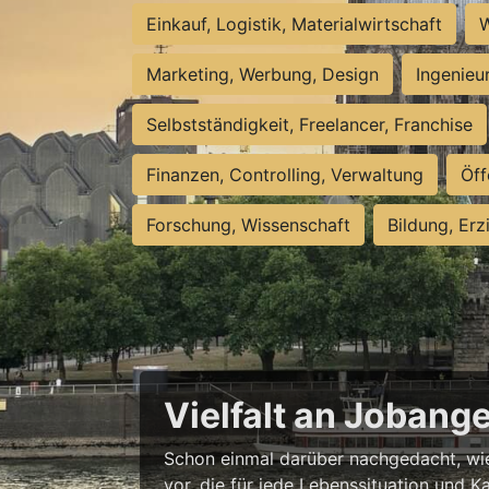
Einkauf, Logistik, Materialwirtschaft
W
Marketing, Werbung, Design
Ingenieu
Selbstständigkeit, Freelancer, Franchise
Finanzen, Controlling, Verwaltung
Öff
Forschung, Wissenschaft
Bildung, Erz
Vielfalt an Jobang
Schon einmal darüber nachgedacht, wie 
vor, die für jede Lebenssituation und Ka