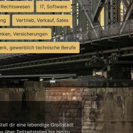
Rechtswesen
IT, Software
ung
Vertrieb, Verkauf, Sales
nken, Versicherungen
rk, gewerblich technische Berufe
tell dir eine lebendige Großstadt
 über Teilzeitstellen bis hin zu