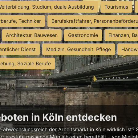
eiterbildung, Studium, duale Ausbildung
Tourismus
rberufe, Techniker
Berufskraftfahrer, Personenbeförder
Architektur, Bauwesen
Gastronomie
Finanzen, Ba
entlicher Dienst
Medizin, Gesundheit, Pflege
Handwe
iehung, Soziale Berufe
eboten in Köln entdecken
abwechslungsreich der Arbeitsmarkt in Köln wirklich ist? S
rrierestufe passende Möglichkeiten bereithält – von Minijobs