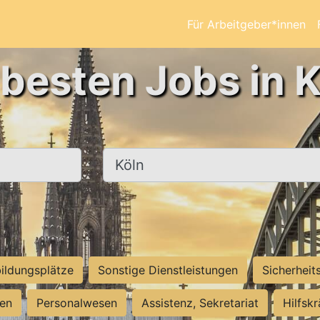
Für Arbeitgeber*innen
 besten Jobs in K
Ort, Stadt
ildungsplätze
Sonstige Dienstleistungen
Sicherheit
ten
Personalwesen
Assistenz, Sekretariat
Hilfsk