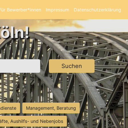
Für Bewerber*innen
Impressum
Datenschutzerklärung
öln!
Suchen
sdienste
Management, Beratung
räfte, Aushilfs- und Nebenjobs