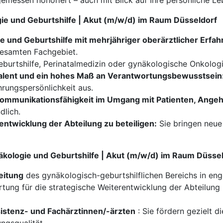
emessen honoriert – auch mit Blick auf Ihre persönliche Le
ogie und Geburtshilfe | Akut (m/w/d) im Raum Düsseldorf
 und Geburtshilfe mit mehrjähriger oberärztlicher Erfah
gesamten Fachgebiet.
eburtshilfe, Perinatalmedizin oder gynäkologische Onkologi
alent und ein hohes Maß an Verantwortungsbewusstsein
rungspersönlichkeit aus.
ommunikationsfähigkeit im Umgang mit Patienten, Ange
dlich.
rentwicklung der Abteilung zu beteiligen:
Sie bringen neue 
äkologie und Geburtshilfe | Akut (m/w/d) im Raum Düsse
eitung
des gynäkologisch-geburtshilflichen Bereichs in en
ung für die strategische Weiterentwicklung der Abteilung 
istenz- und Fachärztinnen/-ärzten
: Sie fördern gezielt d