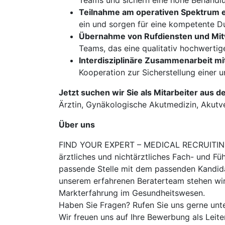
Teams und sichern eine hohe Behandlu
Teilnahme am operativen Spektrum ei
ein und sorgen für eine kompetente D
Übernahme von Rufdiensten und Mitwi
Teams, das eine qualitativ hochwertig
Interdisziplinäre Zusammenarbeit m
Kooperation zur Sicherstellung einer
Jetzt suchen wir Sie als Mitarbeiter aus d
Ärztin, Gynäkologische Akutmedizin, Akutver
Über uns
FIND YOUR EXPERT – MEDICAL RECRUITING is
ärztliches und nichtärztliches Fach- und Fü
passende Stelle mit dem passenden Kandidat
unserem erfahrenen Beraterteam stehen wir
Markterfahrung im Gesundheitswesen.
Haben Sie Fragen? Rufen Sie uns gerne unt
Wir freuen uns auf Ihre Bewerbung als Leit