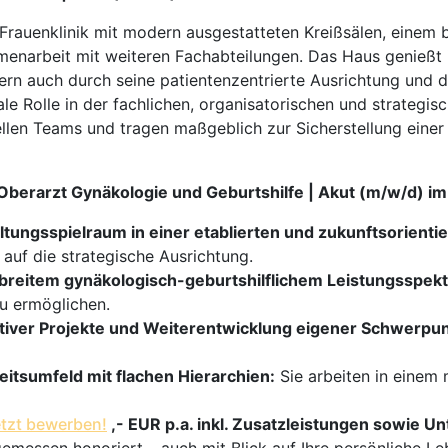
e Frauenklinik mit modern ausgestatteten Kreißsälen, einem
menarbeit mit weiteren Fachabteilungen. Das Haus genießt i
ern auch durch seine patientenzentrierte Ausrichtung und d
ale Rolle in der fachlichen, organisatorischen und strategis
onellen Teams und tragen maßgeblich zur Sicherstellung ein
r Oberarzt Gynäkologie und Geburtshilfe | Akut (m/w/d) 
altungsspielraum in einer etablierten und zukunftsorientier
 auf die strategische Ausrichtung.
 breitem gynäkologisch-geburtshilflichem Leistungsspek
u ermöglichen.
ativer Projekte und Weiterentwicklung eigener Schwerpu
eitsumfeld mit flachen Hierarchien:
Sie arbeiten in einem
tzt bewerben!
,- EUR p.a. inkl. Zusatzleistungen sowie 