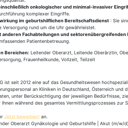
ngsqualität.
nschließlich onkologischer und minimal-invasiver Eingri
urchführung komplexer Eingriffe.
rkung im geburtshilflichen Bereitschaftsdienst
: Sie si
e Versorgung rund um die Uhr gewährleistet.
it anderen Fachabteilungen und sektorenübergreifenden 
 umfassenden Patientenbetreuung.
en Bereichen:
Leitender Oberarzt, Leitende Oberärztin, Ober
sorgung, Frauenheilkunde, Vollzeit, Teilzeit
t seit 2012 eine auf das Gesundheitswesen hochspezialisi
hrungspersonal an Kliniken in Deutschland, Österreich und d
en, unter Berücksichtigung der jeweiligen Bedürfnisse, zi
 Ihnen während des gesamtes Vermittlungsprozesses zur Sei
er
Jetzt bewerben!
an.
ender Oberarzt Gynäkologie und Geburtshilfe | Akut (m/w/d