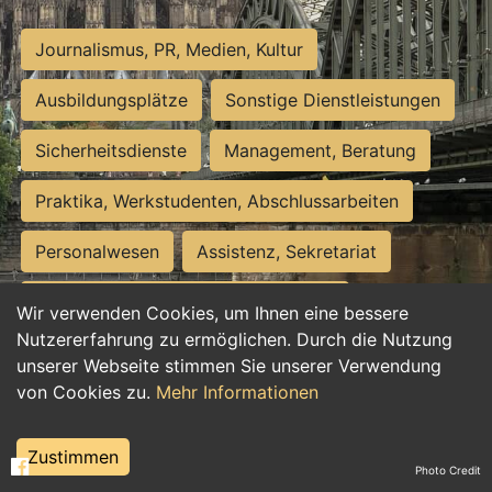
Journalismus, PR, Medien, Kultur
Ausbildungsplätze
Sonstige Dienstleistungen
Sicherheitsdienste
Management, Beratung
Praktika, Werkstudenten, Abschlussarbeiten
Personalwesen
Assistenz, Sekretariat
Hilfskräfte, Aushilfs- und Nebenjobs
Wir verwenden Cookies, um Ihnen eine bessere
Nutzererfahrung zu ermöglichen. Durch die Nutzung
Einkauf, Logistik, Materialwirtschaft
unserer Webseite stimmen Sie unserer Verwendung
von Cookies zu.
Mehr Informationen
Weiterbildung, Studium, duale Ausbildung
Tourismus
Rechtswesen
IT, Software
Zustimmen
Photo Credit