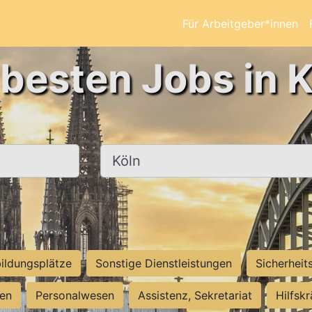
Für Arbeitgeber*innen
 besten Jobs in K
Ort, Stadt
ildungsplätze
Sonstige Dienstleistungen
Sicherheit
ten
Personalwesen
Assistenz, Sekretariat
Hilfsk