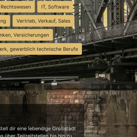
Rechtswesen
IT, Software
ung
Vertrieb, Verkauf, Sales
nken, Versicherungen
rk, gewerblich technische Berufe
tell dir eine lebendige Großstadt
 über Teilzeitstellen bis hin zu