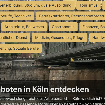
eiterbildung, Studium, duale Ausbildung
Tourismus
rberufe, Techniker
Berufskraftfahrer, Personenbeförder
Architektur, Bauwesen
Gastronomie
Finanzen, Ba
entlicher Dienst
Medizin, Gesundheit, Pflege
Handwe
iehung, Soziale Berufe
eboten in Köln entdecken
abwechslungsreich der Arbeitsmarkt in Köln wirklich ist? S
rrierestufe passende Möglichkeiten bereithält – von Minijobs