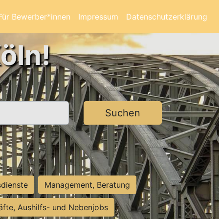
Für Bewerber*innen
Impressum
Datenschutzerklärung
öln!
Suchen
sdienste
Management, Beratung
räfte, Aushilfs- und Nebenjobs