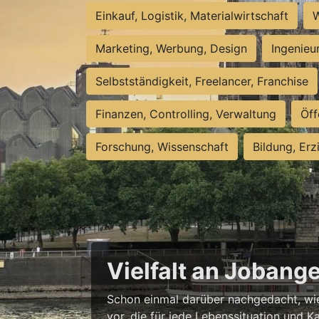
Einkauf, Logistik, Materialwirtschaft
W
Marketing, Werbung, Design
Ingenieu
Selbstständigkeit, Freelancer, Franchise
Finanzen, Controlling, Verwaltung
Öff
Forschung, Wissenschaft
Bildung, Erz
Vielfalt an Jobang
Schon einmal darüber nachgedacht, wie 
vor, die für jede Lebenssituation und Ka