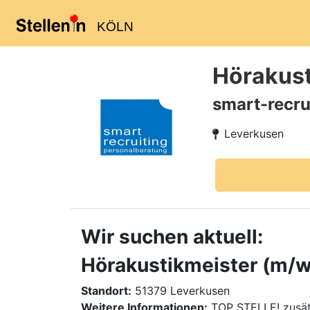
KÖLN
Hörakust
smart-recru
Leverkusen
Wir suchen aktuell:
Hörakustikmeister (m/w/
Standort:
51379 Leverkusen
Weitere Informationen:
TOP STELLE! zusät