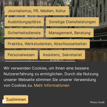
Journalismus, PR, Medien, Kultur
Ausbildungsplätze
Sonstige Dienstleistungen
Sicherheitsdienste
Management, Beratung
Praktika, Werkstudenten, Abschlussarbeiten
Personalwesen
Assistenz, Sekretariat
Hilfskräfte, Aushilfs- und Nebenjobs
Wir verwenden Cookies, um Ihnen eine bessere
Nutzererfahrung zu ermöglichen. Durch die Nutzung
Einkauf, Logistik, Materialwirtschaft
unserer Webseite stimmen Sie unserer Verwendung
von Cookies zu.
Mehr Informationen
Weiterbildung, Studium, duale Ausbildung
Tourismus
Rechtswesen
IT, Software
Zustimmen
Photo Credit