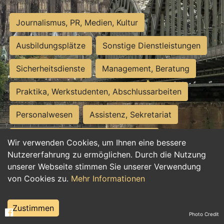
Journalismus, PR, Medien, Kultur
Ausbildungsplätze
Sonstige Dienstleistungen
Sicherheitsdienste
Management, Beratung
Praktika, Werkstudenten, Abschlussarbeiten
Personalwesen
Assistenz, Sekretariat
Hilfskräfte, Aushilfs- und Nebenjobs
Wir verwenden Cookies, um Ihnen eine bessere
Nutzererfahrung zu ermöglichen. Durch die Nutzung
Einkauf, Logistik, Materialwirtschaft
unserer Webseite stimmen Sie unserer Verwendung
von Cookies zu.
Mehr Informationen
Weiterbildung, Studium, duale Ausbildung
Tourismus
Rechtswesen
IT, Software
Zustimmen
Photo Credit