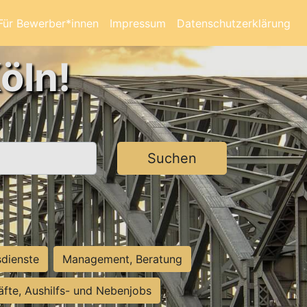
Für Bewerber*innen
Impressum
Datenschutzerklärung
öln!
Suchen
sdienste
Management, Beratung
räfte, Aushilfs- und Nebenjobs