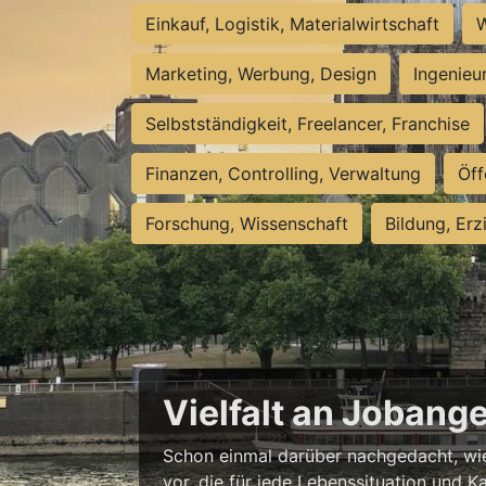
Einkauf, Logistik, Materialwirtschaft
W
Marketing, Werbung, Design
Ingenieu
Selbstständigkeit, Freelancer, Franchise
Finanzen, Controlling, Verwaltung
Öff
Forschung, Wissenschaft
Bildung, Erz
Vielfalt an Jobang
Schon einmal darüber nachgedacht, wie 
vor, die für jede Lebenssituation und Ka