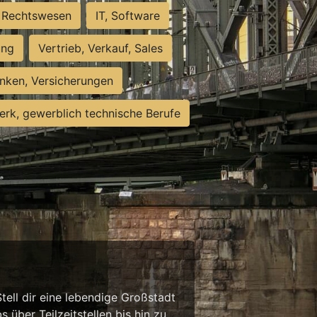
Rechtswesen
IT, Software
ung
Vertrieb, Verkauf, Sales
nken, Versicherungen
rk, gewerblich technische Berufe
tell dir eine lebendige Großstadt
 über Teilzeitstellen bis hin zu