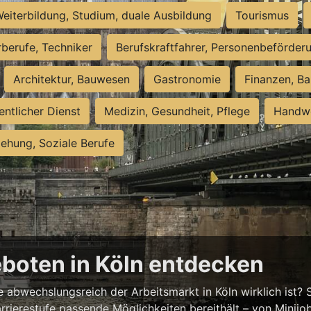
eiterbildung, Studium, duale Ausbildung
Tourismus
rberufe, Techniker
Berufskraftfahrer, Personenbeförder
Architektur, Bauwesen
Gastronomie
Finanzen, Ba
entlicher Dienst
Medizin, Gesundheit, Pflege
Handwe
iehung, Soziale Berufe
eboten in Köln entdecken
abwechslungsreich der Arbeitsmarkt in Köln wirklich ist? S
rrierestufe passende Möglichkeiten bereithält – von Minijobs