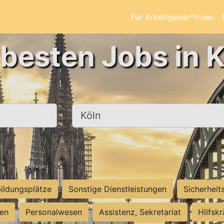
Für Arbeitgeber*innen
 besten Jobs in K
Ort, Stadt
ildungsplätze
Sonstige Dienstleistungen
Sicherheit
ten
Personalwesen
Assistenz, Sekretariat
Hilfsk