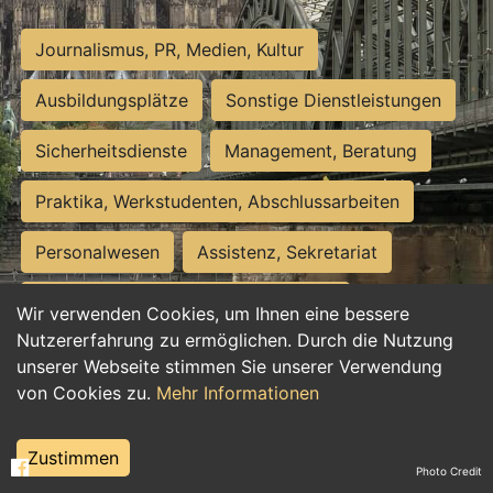
Journalismus, PR, Medien, Kultur
Ausbildungsplätze
Sonstige Dienstleistungen
Sicherheitsdienste
Management, Beratung
Praktika, Werkstudenten, Abschlussarbeiten
Personalwesen
Assistenz, Sekretariat
Hilfskräfte, Aushilfs- und Nebenjobs
Wir verwenden Cookies, um Ihnen eine bessere
Nutzererfahrung zu ermöglichen. Durch die Nutzung
Einkauf, Logistik, Materialwirtschaft
unserer Webseite stimmen Sie unserer Verwendung
von Cookies zu.
Mehr Informationen
Weiterbildung, Studium, duale Ausbildung
Tourismus
Rechtswesen
IT, Software
Zustimmen
Photo Credit