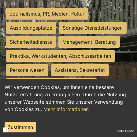
Journalismus, PR, Medien, Kultur
Ausbildungsplätze
Sonstige Dienstleistungen
Sicherheitsdienste
Management, Beratung
Praktika, Werkstudenten, Abschlussarbeiten
Personalwesen
Assistenz, Sekretariat
Hilfskräfte, Aushilfs- und Nebenjobs
Wir verwenden Cookies, um Ihnen eine bessere
Nutzererfahrung zu ermöglichen. Durch die Nutzung
Einkauf, Logistik, Materialwirtschaft
unserer Webseite stimmen Sie unserer Verwendung
von Cookies zu.
Mehr Informationen
Weiterbildung, Studium, duale Ausbildung
Tourismus
Rechtswesen
IT, Software
Zustimmen
Photo Credit