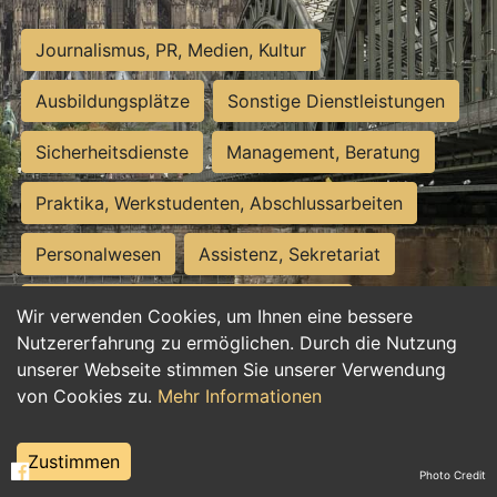
Journalismus, PR, Medien, Kultur
Ausbildungsplätze
Sonstige Dienstleistungen
Sicherheitsdienste
Management, Beratung
Praktika, Werkstudenten, Abschlussarbeiten
Personalwesen
Assistenz, Sekretariat
Hilfskräfte, Aushilfs- und Nebenjobs
Wir verwenden Cookies, um Ihnen eine bessere
Nutzererfahrung zu ermöglichen. Durch die Nutzung
Einkauf, Logistik, Materialwirtschaft
unserer Webseite stimmen Sie unserer Verwendung
von Cookies zu.
Mehr Informationen
Weiterbildung, Studium, duale Ausbildung
Tourismus
Rechtswesen
IT, Software
Zustimmen
Photo Credit