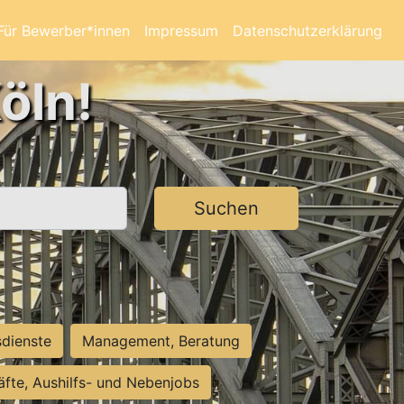
Für Bewerber*innen
Impressum
Datenschutzerklärung
öln!
Suchen
sdienste
Management, Beratung
räfte, Aushilfs- und Nebenjobs