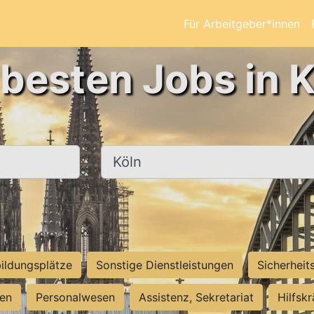
Für Arbeitgeber*innen
 besten Jobs in K
Ort, Stadt
ildungsplätze
Sonstige Dienstleistungen
Sicherheit
ten
Personalwesen
Assistenz, Sekretariat
Hilfsk