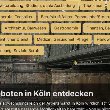
eiterbildung, Studium, duale Ausbildung
Tourismus
rberufe, Techniker
Berufskraftfahrer, Personenbeförder
Architektur, Bauwesen
Gastronomie
Finanzen, Ba
entlicher Dienst
Medizin, Gesundheit, Pflege
Handwe
iehung, Soziale Berufe
eboten in Köln entdecken
abwechslungsreich der Arbeitsmarkt in Köln wirklich ist? S
rrierestufe passende Möglichkeiten bereithält – von Minijobs