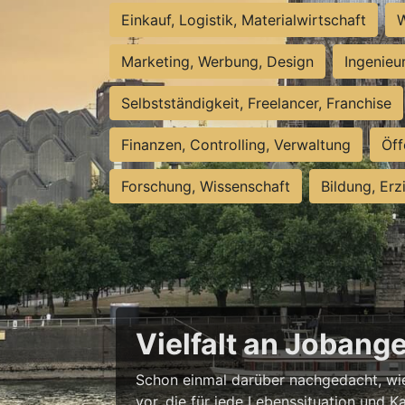
Einkauf, Logistik, Materialwirtschaft
W
Marketing, Werbung, Design
Ingenieu
Selbstständigkeit, Freelancer, Franchise
Finanzen, Controlling, Verwaltung
Öff
Forschung, Wissenschaft
Bildung, Erz
Vielfalt an Jobang
Schon einmal darüber nachgedacht, wie 
vor, die für jede Lebenssituation und Ka