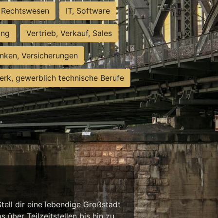
Rechtswesen
IT, Software
ung
Vertrieb, Verkauf, Sales
nken, Versicherungen
rk, gewerblich technische Berufe
tell dir eine lebendige Großstadt
 über Teilzeitstellen bis hin zu