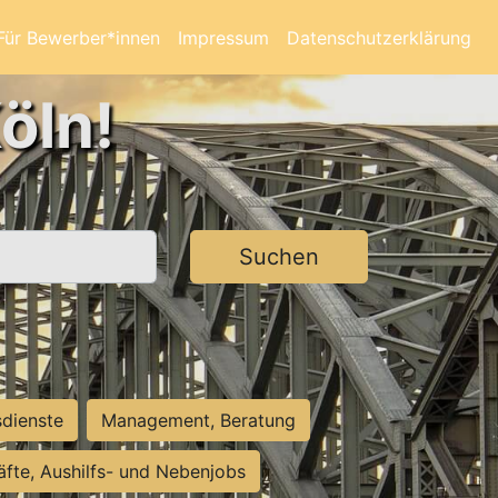
Für Bewerber*innen
Impressum
Datenschutzerklärung
öln!
Suchen
sdienste
Management, Beratung
räfte, Aushilfs- und Nebenjobs