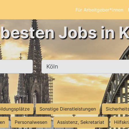
Für Arbeitgeber*innen
 besten Jobs in K
Ort, Stadt
ildungsplätze
Sonstige Dienstleistungen
Sicherheit
ten
Personalwesen
Assistenz, Sekretariat
Hilfsk