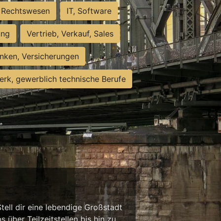
Rechtswesen
IT, Software
ung
Vertrieb, Verkauf, Sales
nken, Versicherungen
rk, gewerblich technische Berufe
tell dir eine lebendige Großstadt
 über Teilzeitstellen bis hin zu