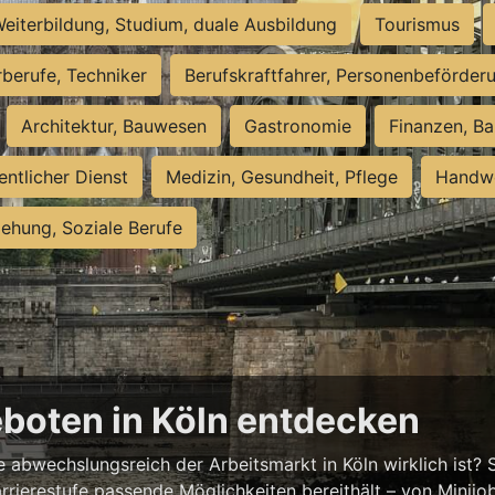
eiterbildung, Studium, duale Ausbildung
Tourismus
rberufe, Techniker
Berufskraftfahrer, Personenbeförder
Architektur, Bauwesen
Gastronomie
Finanzen, Ba
entlicher Dienst
Medizin, Gesundheit, Pflege
Handwe
iehung, Soziale Berufe
eboten in Köln entdecken
abwechslungsreich der Arbeitsmarkt in Köln wirklich ist? S
rrierestufe passende Möglichkeiten bereithält – von Minijobs