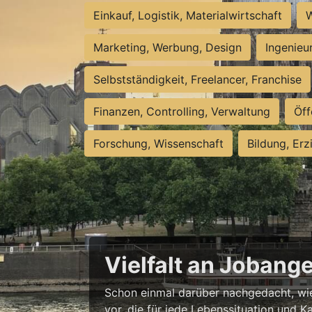
Einkauf, Logistik, Materialwirtschaft
W
Marketing, Werbung, Design
Ingenieu
Selbstständigkeit, Freelancer, Franchise
Finanzen, Controlling, Verwaltung
Öff
Forschung, Wissenschaft
Bildung, Erz
Vielfalt an Jobang
Schon einmal darüber nachgedacht, wie 
vor, die für jede Lebenssituation und Ka