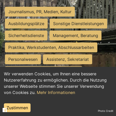
Journalismus, PR, Medien, Kultur
Ausbildungsplätze
Sonstige Dienstleistungen
Sicherheitsdienste
Management, Beratung
Praktika, Werkstudenten, Abschlussarbeiten
Personalwesen
Assistenz, Sekretariat
Hilfskräfte, Aushilfs- und Nebenjobs
Wir verwenden Cookies, um Ihnen eine bessere
Nutzererfahrung zu ermöglichen. Durch die Nutzung
Einkauf, Logistik, Materialwirtschaft
unserer Webseite stimmen Sie unserer Verwendung
von Cookies zu.
Mehr Informationen
Weiterbildung, Studium, duale Ausbildung
Tourismus
Rechtswesen
IT, Software
Zustimmen
Photo Credit