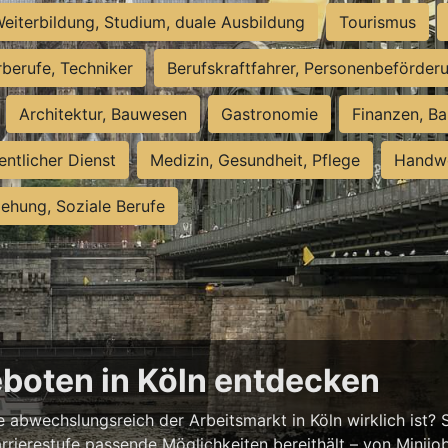
eiterbildung, Studium, duale Ausbildung
Tourismus
rberufe, Techniker
Berufskraftfahrer, Personenbeförder
Architektur, Bauwesen
Gastronomie
Finanzen, Ba
entlicher Dienst
Medizin, Gesundheit, Pflege
Handwe
iehung, Soziale Berufe
eboten in Köln entdecken
abwechslungsreich der Arbeitsmarkt in Köln wirklich ist? S
rrierestufe passende Möglichkeiten bereithält – von Minijobs