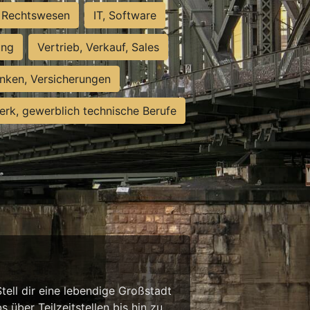
Rechtswesen
IT, Software
ung
Vertrieb, Verkauf, Sales
nken, Versicherungen
rk, gewerblich technische Berufe
tell dir eine lebendige Großstadt
 über Teilzeitstellen bis hin zu