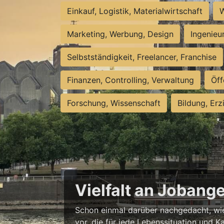
Einkauf, Logistik, Materialwirtschaft
W
Marketing, Werbung, Design
Ingenieu
Selbstständigkeit, Freelancer, Franchise
Finanzen, Controlling, Verwaltung
Öff
Forschung, Wissenschaft
Bildung, Erz
Vielfalt an Jobang
Schon einmal darüber nachgedacht, wie 
vor, die für jede Lebenssituation und Ka