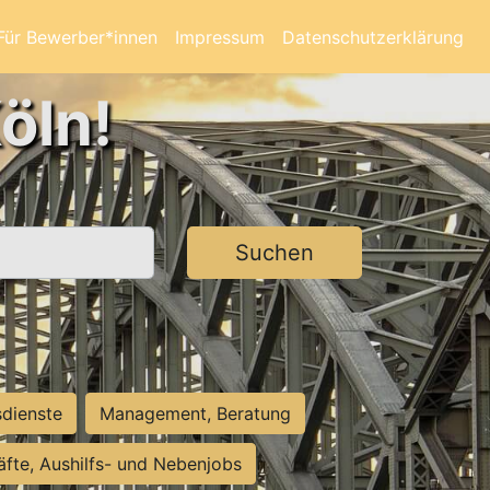
Für Bewerber*innen
Impressum
Datenschutzerklärung
öln!
Suchen
sdienste
Management, Beratung
räfte, Aushilfs- und Nebenjobs