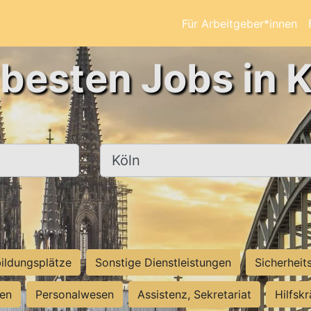
Für Arbeitgeber*innen
 besten Jobs in K
Ort, Stadt
ildungsplätze
Sonstige Dienstleistungen
Sicherheit
ten
Personalwesen
Assistenz, Sekretariat
Hilfsk