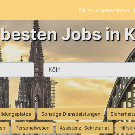
Für Arbeitgeber*innen
 besten Jobs in K
Ort, Stadt
ildungsplätze
Sonstige Dienstleistungen
Sicherheit
ten
Personalwesen
Assistenz, Sekretariat
Hilfsk