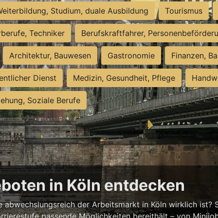
eiterbildung, Studium, duale Ausbildung
Tourismus
rberufe, Techniker
Berufskraftfahrer, Personenbeförder
Architektur, Bauwesen
Gastronomie
Finanzen, Ba
entlicher Dienst
Medizin, Gesundheit, Pflege
Handwe
iehung, Soziale Berufe
eboten in Köln entdecken
abwechslungsreich der Arbeitsmarkt in Köln wirklich ist? S
rrierestufe passende Möglichkeiten bereithält – von Minijobs