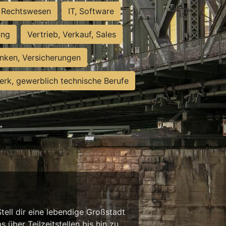
Rechtswesen
IT, Software
ung
Vertrieb, Verkauf, Sales
nken, Versicherungen
rk, gewerblich technische Berufe
tell dir eine lebendige Großstadt
 über Teilzeitstellen bis hin zu