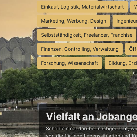
Einkauf, Logistik, Materialwirtschaft
W
Marketing, Werbung, Design
Ingenieu
Selbstständigkeit, Freelancer, Franchise
Finanzen, Controlling, Verwaltung
Öff
Forschung, Wissenschaft
Bildung, Erz
Vielfalt an Jobang
Schon einmal darüber nachgedacht, wie 
vor, die für jede Lebenssituation und Ka