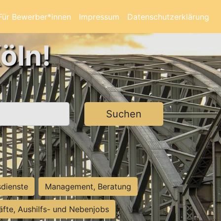
Für Bewerber*innen
Impressum
Datenschutzerklärung
öln!
Suchen
sdienste
Management, Beratung
räfte, Aushilfs- und Nebenjobs