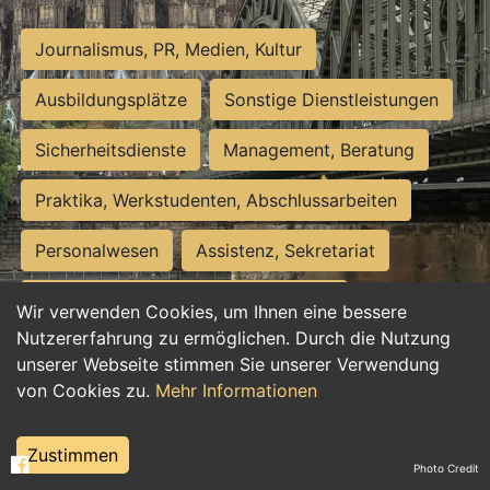
Journalismus, PR, Medien, Kultur
Ausbildungsplätze
Sonstige Dienstleistungen
Sicherheitsdienste
Management, Beratung
Praktika, Werkstudenten, Abschlussarbeiten
Personalwesen
Assistenz, Sekretariat
Hilfskräfte, Aushilfs- und Nebenjobs
Wir verwenden Cookies, um Ihnen eine bessere
Nutzererfahrung zu ermöglichen. Durch die Nutzung
Einkauf, Logistik, Materialwirtschaft
unserer Webseite stimmen Sie unserer Verwendung
von Cookies zu.
Mehr Informationen
Weiterbildung, Studium, duale Ausbildung
Tourismus
Rechtswesen
IT, Software
Zustimmen
Photo Credit